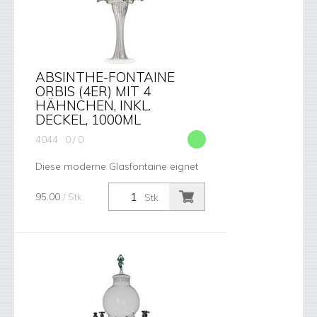
ABSINTHE-FONTAINE
ORBIS (4ER) MIT 4
HÄHNCHEN, INKL.
DECKEL, 1000ML
4044
0 / 0
Diese moderne Glasfontaine eignet
sich besonders für den täglichen
Einsatz, da sie viel Funktionalität
95.00
/ Stk.
Stk.
bietet. 4 silberfarbene Hähne aus
Kunststoff, Deckel aus Glas. Das ...