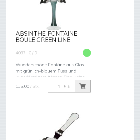
ABSINTHE-FONTAINE
BOULE GREEN LINE
4037
0 / 0
Wunderschöne Fontäne aus Glas
mit grünlich-blauem Fuss und
kugelförmigem Körper. Eine kleine
Fee krönt dieses Prachtstück auf
135.00
/ Stk.
Stk.
dem Deckel. Masse 4 Hähnchen aus
Kunststof...