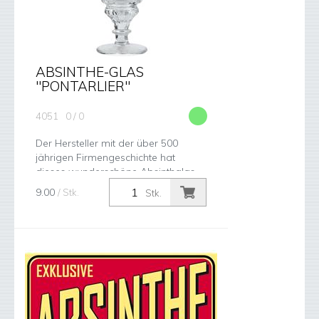
ABSINTHE-GLAS
"PONTARLIER"
4051
0 / 0
Der Hersteller mit der über 500
jährigen Firmengeschichte hat
dieses wunderschöne Absinthglas
bereits in der ursprünglichen
9.00
/ Stk.
Stk.
Blütezeit des Absinthes produziert.
Da das Gla...