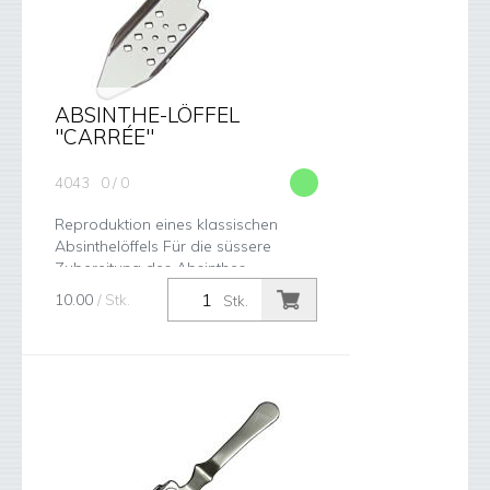
ABSINTHE-LÖFFEL
"CARRÉE"
4043
0 / 0
Reproduktion eines klassischen
Absinthelöffels Für die süssere
Zubereitung des Absinthes.
10.00
/ Stk.
Stk.