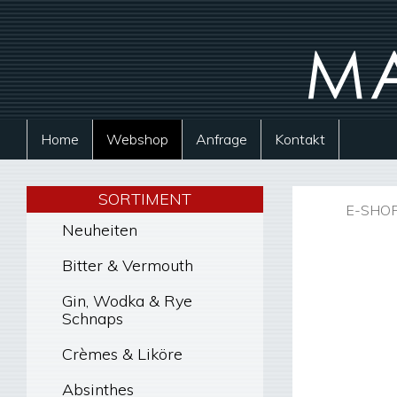
Home
Webshop
Anfrage
Kontakt
SORTIMENT
E-SHO
Neuheiten
Bitter & Vermouth
Gin, Wodka & Rye
Schnaps
Crèmes & Liköre
Absinthes