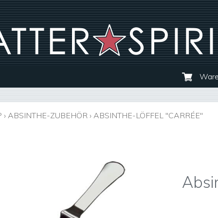
Ware
P
›
ABSINTHE-ZUBEHÖR
›
ABSINTHE-LÖFFEL "CARRÉE"
Absi