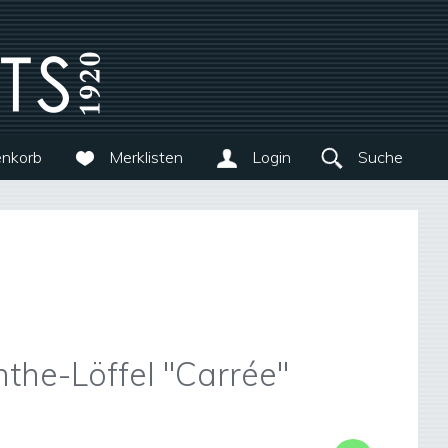
nkorb
Merklisten
Login
Suche
nthe-Löffel "Carrée"