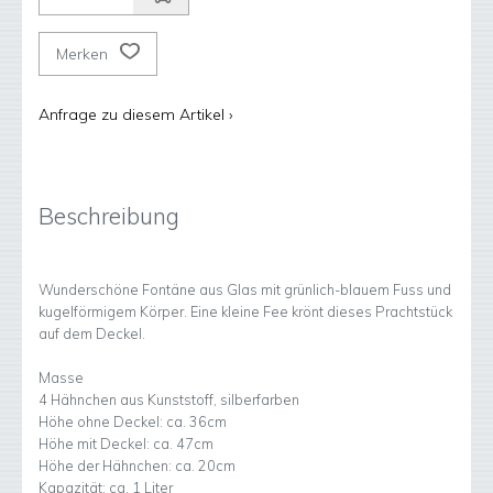
Merken
Anfrage zu diesem Artikel ›
Beschreibung
Wundersch
ö
ne Font
ä
ne aus Glas mit gr
ü
nlich-blauem Fuss und
kugelf
ö
rmigem K
ö
rper. Eine kleine Fee kr
ö
nt dieses Prachtst
ü
ck
auf dem Deckel.
Masse
4 H
ä
hnchen aus Kunststoff, silberfarben
H
ö
he ohne Deckel: ca. 36cm
H
ö
he mit Deckel: ca. 47cm
H
ö
he der H
ä
hnchen: ca. 20cm
Kapazit
ä
t: ca. 1 Liter