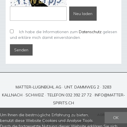
Neu laden
Ich habe die Informationen zum
Datenschutz
gelesen
und erkläre mich damit einverstanden.
MATTER-LUGINBÜHL AG · UNT. DAMMWEG 2 · 3283
KALLNACH · SCHWEIZ · TELEFON 032 392 27 72 ·
INFO@MATTER-
SPIRITS.CH
Um Ihnen die bestmögliche Erfahrung zu bieten,
IMPRESSUM
DATENSCHUTZ
AGB
OK
benutzt diese Website Cookies und Analyse Tools.
© BY
MATTER-LUGINBÜHL AG
Durch die fortgesetzte Nutzung dieser Website erklären Sie sich