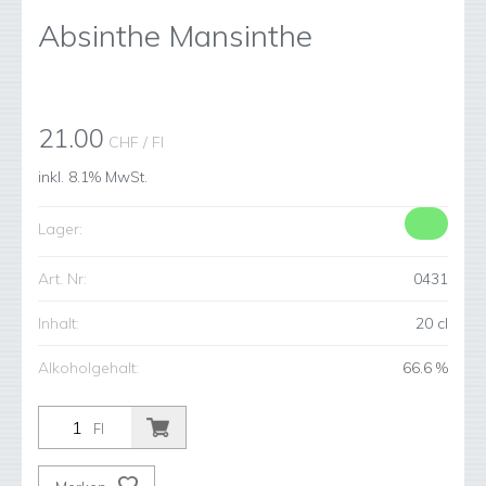
Absinthe Mansinthe
21.00
CHF
/ Fl
inkl. 8.1% MwSt.
Lager:
Art. Nr:
0431
Inhalt:
20 cl
Alkoholgehalt:
66.6 %
Fl