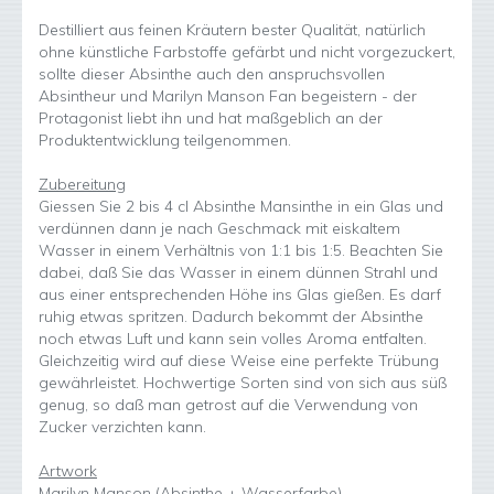
Destilliert aus feinen Kräutern bester Qualität, natürlich
ohne künstliche Farbstoffe gefärbt und nicht vorgezuckert,
sollte dieser Absinthe auch den anspruchsvollen
Absintheur und Marilyn Manson Fan begeistern - der
Protagonist liebt ihn und hat maßgeblich an der
Produktentwicklung teilgenommen.
Zubereitung
Giessen Sie 2 bis 4 cl Absinthe Mansinthe in ein Glas und
verdünnen dann je nach Geschmack mit eiskaltem
Wasser in einem Verhältnis von 1:1 bis 1:5. Beachten Sie
dabei, daß Sie das Wasser in einem dünnen Strahl und
aus einer entsprechenden Höhe ins Glas gießen. Es darf
ruhig etwas spritzen. Dadurch bekommt der Absinthe
noch etwas Luft und kann sein volles Aroma entfalten.
Gleichzeitig wird auf diese Weise eine perfekte Trübung
gewährleistet. Hochwertige Sorten sind von sich aus süß
genug, so daß man getrost auf die Verwendung von
Zucker verzichten kann.
Artwork
Marilyn Manson (Absinthe + Wasserfarbe)