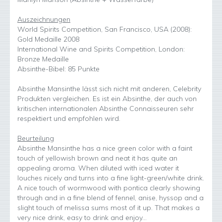
Auszeichnungen
World Spirits Competition, San Francisco, USA (2008):
Gold Medaille 2008
International Wine and Spirits Competition, London:
Bronze Medaille
Absinthe-Bibel: 85 Punkte
Absinthe Mansinthe lässt sich nicht mit anderen, Celebrity
Produkten vergleichen. Es ist ein Absinthe, der auch von
kritischen internationalen Absinthe Connaisseuren sehr
respektiert und empfohlen wird.
Beurteilung
Absinthe Mansinthe has a nice green color with a faint
touch of yellowish brown and neat it has quite an
appealing aroma. When diluted with iced water it
louches nicely and turns into a fine light-green/white drink.
A nice touch of wormwood with pontica clearly showing
through and in a fine blend of fennel, anise, hyssop and a
slight touch of melissa sums most of it up. That makes a
very nice drink, easy to drink and enjoy…