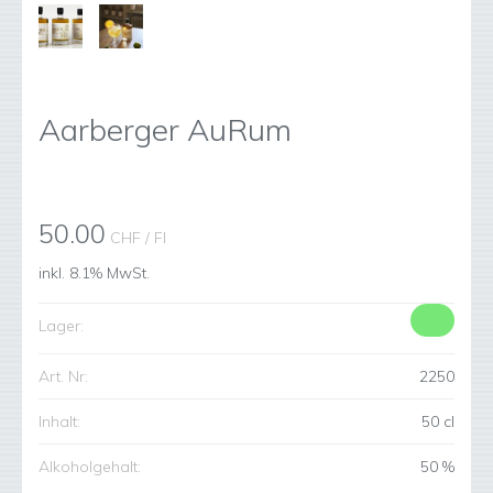
Aarberger AuRum
50.00
CHF
/ Fl
inkl. 8.1% MwSt.
Lager:
Art. Nr:
2250
Inhalt:
50 cl
Alkoholgehalt:
50 %