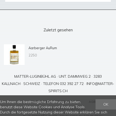
Zuletzt gesehen
Aarberger AuRum
2250
MATTER-LUGINBÜHL AG · UNT. DAMMWEG 2 · 3283
KALLNACH · SCHWEIZ · TELEFON 032 392 27 72 ·
INFO@MATTER-
SPIRITS.CH
Um Ihnen die bestmögliche Erfahrung zu bieten,
IMPRESSUM
DATENSCHUTZ
AGB
OK
benutzt diese Website Cookies und Analyse Tools.
© BY
MATTER-LUGINBÜHL AG
Durch die fortgesetzte Nutzung dieser Website erklären Sie sich
®