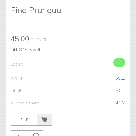
Fine Pruneau
45.00
CHF
/ Fl
inkl. 8.1% MwSt.
Lager:
Art. Nr:
5512
Inhalt:
70 cl
Alkoholgehalt:
41 %
Fl