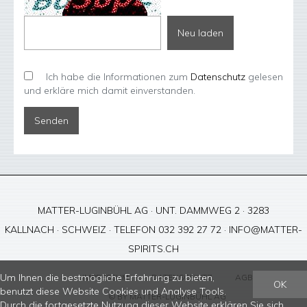
Neu laden
Ich habe die Informationen zum
Datenschutz
gelesen
und erkläre mich damit einverstanden.
MATTER-LUGINBÜHL AG · UNT. DAMMWEG 2 · 3283
KALLNACH · SCHWEIZ · TELEFON 032 392 27 72 ·
INFO@MATTER-
SPIRITS.CH
Um Ihnen die bestmögliche Erfahrung zu bieten,
IMPRESSUM
DATENSCHUTZ
AGB
OK
benutzt diese Website Cookies und Analyse Tools.
© BY
MATTER-LUGINBÜHL AG
Durch die fortgesetzte Nutzung dieser Website erklären Sie sich